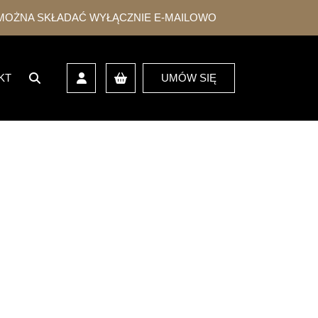
KŁADAĆ WYŁĄCZNIE E-MAILOWO
KT
UMÓW SIĘ