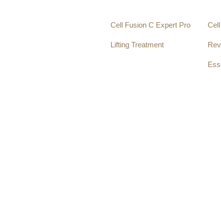
Cell Fusion C Expert Pro
Cel
Lifting Treatment
Rev
Ess
390.00
zł
220
Dodaj do koszyka
Dod