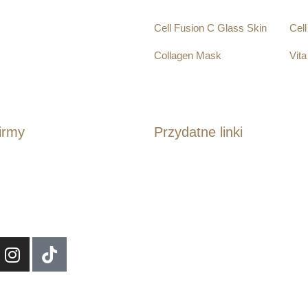
Cell Fusion C Glass Skin
Cel
Collagen Mask
Vit
35.00
zł
210
Dodaj do koszyka
Dod
irmy
Przydatne linki
. Kościuszki 120/125, 50-439
Polityka prywatności
ław
Regulamin sklepu internetowego
akt@beautybardebowska.pl
Polityka cookies
69 534 838
Formularz reklamacyjny
Formularz odstąpienia od umowy