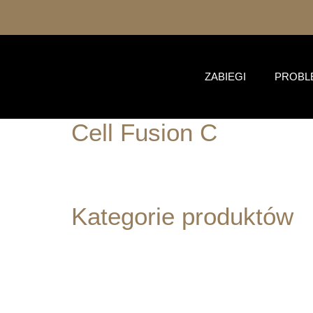
ZABIEGI
PROBL
Cell Fusion C
Strona główna
/
Marki
/ Cell Fusion C
Kategorie produktów
Pielęgnacja twarzy
Suplementy diety