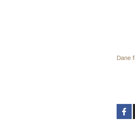
Dane f
ul. T
Wroc
kont
+48 6