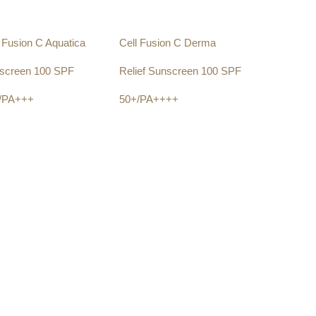
 Fusion C Aquatica
Cell Fusion C Derma
screen 100 SPF
Relief Sunscreen 100 SPF
/PA+++
50+/PA++++
.00
zł
200.00
zł
aj do koszyka
Dodaj do koszyka