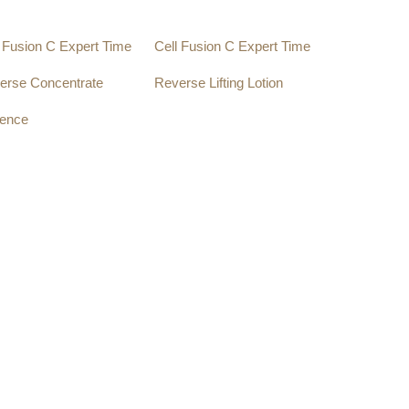
l Fusion C Expert Time
Cell Fusion C Expert Time
erse Concentrate
Reverse Lifting Lotion
ence
220.00
zł
.00
zł
Dodaj do koszyka
aj do koszyka