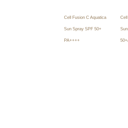
Cell Fusion C Aquatica
Cell
Sun Spray SPF 50+
Sun
PA++++
50+
185.00
zł
220
Dodaj do koszyka
Dod