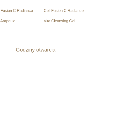
l Fusion C Radiance
Cell Fusion C Radiance
a Ampoule
Vita Cleansing Gel
.00
zł
185.00
zł
aj do koszyka
Dodaj do koszyka
Godziny otwarcia
Pon - Czw :
Pt :
Sob :
11:00 - 19:00
11:00 - 17:00
Zamknięte