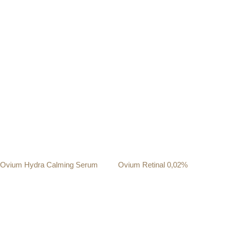
Szkolenia
Książki i e-booki
Ovium Hydra Calming Serum
Ovium Retinal 0,02%
169.00
zł
179.00
zł
Dodaj do koszyka
Dodaj do koszyka