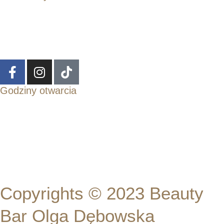
ul. T. Kościuszki 120/125, 50-439 Wrocław
kontakt@beautybardebowska.pl
+48 669 534 838
Godziny otwarcia
Pon - Czw :
Pt :
Sob :
11:00 - 19:00
11:00 - 17:00
Zamknięte
Copyrights © 2023 Beauty
Bar Olga Dębowska