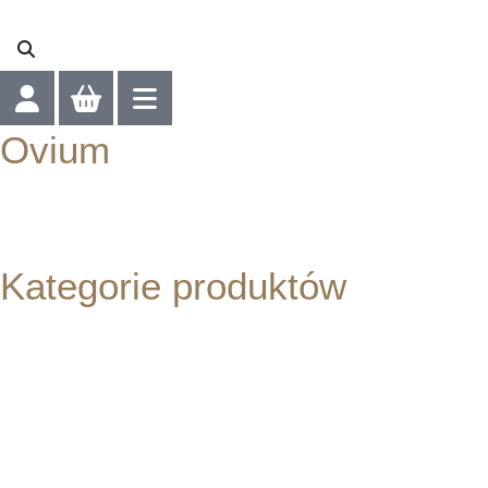
Ovium
Strona główna
/
Marki
/ Ovium
Kategorie produktów
Pielęgnacja twarzy
Suplementy diety
Marki