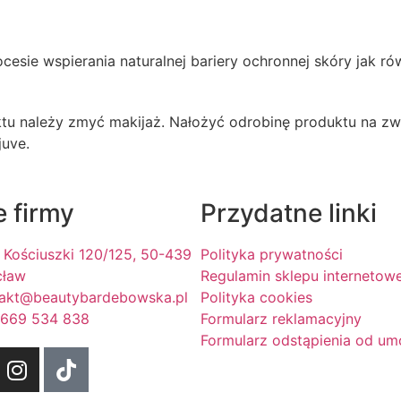
rocesie wspierania naturalnej bariery ochronnej skóry jak
u należy zmyć makijaż. Nałożyć odrobinę produktu na zwil
juve.
 firmy
Przydatne linki
T. Kościuszki 120/125, 50-439
Polityka prywatności
cław
Regulamin sklepu internetow
akt@beautybardebowska.pl
Polityka cookies
 669 534 838
Formularz reklamacyjny
Formularz odstąpienia od u