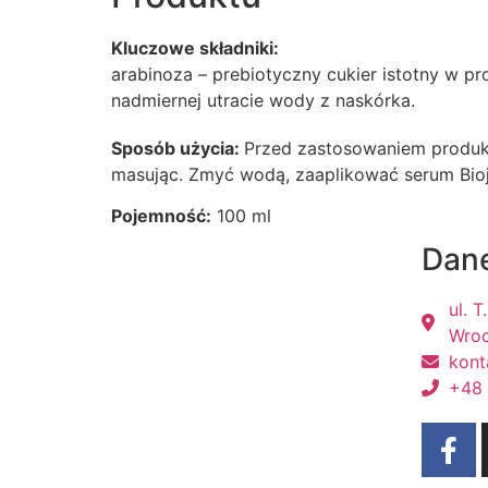
Kluczowe składniki:
arabinoza – prebiotyczny cukier istotny w p
nadmiernej utracie wody z naskórka.
Sposób użycia:
Przed zastosowaniem produkt
masując. Zmyć wodą, zaaplikować serum Bio
Pojemność:
100 ml
Dane
ul. 
Wro
kont
+48