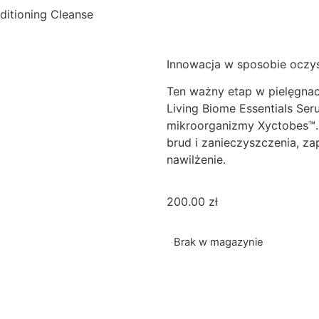
ditioning Cleanse
Innowacja w sposobie oczys
Ten ważny etap w pielęgnacj
Living Biome Essentials Se
mikroorganizmy Xyctobes™.
brud i zanieczyszczenia, z
nawilżenie.
200.00
zł
Brak w magazynie