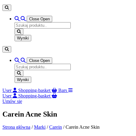
Close
Open
Search
...
Wyniki
Close
Open
Search
...
Wyniki
User
Shopping-basket
Bars
User
Shopping-basket
Umów się
Carein Acne Skin
Strona główna
/
Marki
/
Carein
/ Carein Acne Skin