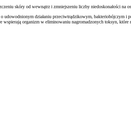
zeniu skóry od wewnątrz i zmniejszeniu liczby niedoskonałości na osi
h o udowodnionym działaniu przeciwtrądzikowym, bakteriobójczym i 
 które wspierają organizm w eliminowaniu nagromadzonych toksyn, któ