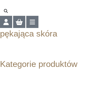
pękająca skóra
Strona główna
/ Produkty oznaczone “pękająca skóra”
Kategorie produktów
Pielęgnacja twarzy
Suplementy diety
Marki