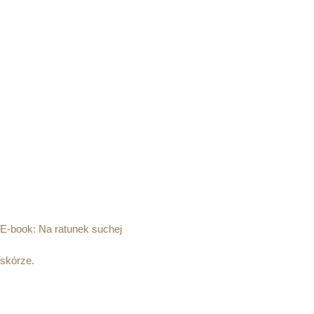
Szkolenia
Książki i e-booki
E-book: Na ratunek suchej
skórze.
55.00
zł