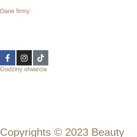
Dane firmy
ul. T. Kościuszki 120/125, 50-439 Wrocław
kontakt@beautybardebowska.pl
+48 669 534 838
Godziny otwarcia
Pon - Czw :
Pt :
Sob :
11:00 - 19:00
11:00 - 17:00
Zamknięte
Copyrights © 2023 Beauty