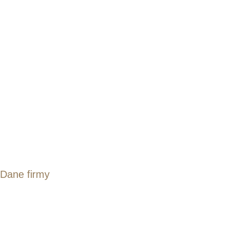
Dane firmy
ul. T. Kościuszki 120/125, 50-439 Wrocław
kontakt@beautybardebowska.pl
+48 669 534 838