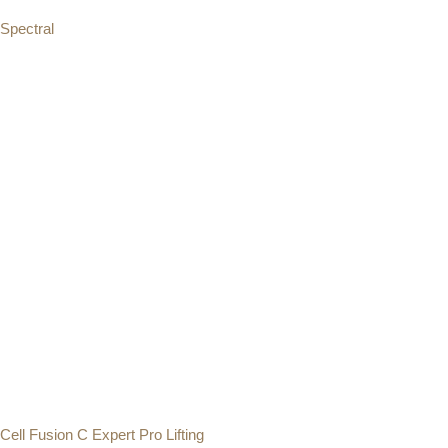
Spectral
314.00
zł
–
784.00
zł
Wybierz opcje
Cell Fusion C Expert Pro Lifting