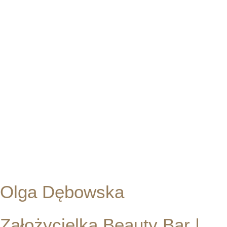
skórę, ciało i duszę, a Ty zrelaksujesz się w rytm spokojnej muzyki
z filiżanką aromatycznej kawy lub herbaty.
W swojej praktyce kieruję się zasadą kosmetycznego minimalizmu
oraz szacunku dla skóry. Uświadamiam, że każda skóra jest inna
i należy jej się świadoma, ukierunkowana pielęgnacja.
Z powodzeniem łączę pracę, z pasją oraz zadowoleniem klientów.
Tworzę autorskie procedury, które dobieram do aktualnych potrzeb
klienta, w trosce o najlepsze efekty terapeutyczne. Jestem również
autorką profesjonalnych szkoleń dla kosmetologów, publikacji
w czasopismach branżowych oraz prelegentką konferencji
kosmetologicznych.
Zajrzyj do miejsca, w którym odkryjesz siebie na nowo!
Olga Dębowska
Założycielka Beauty Bar |