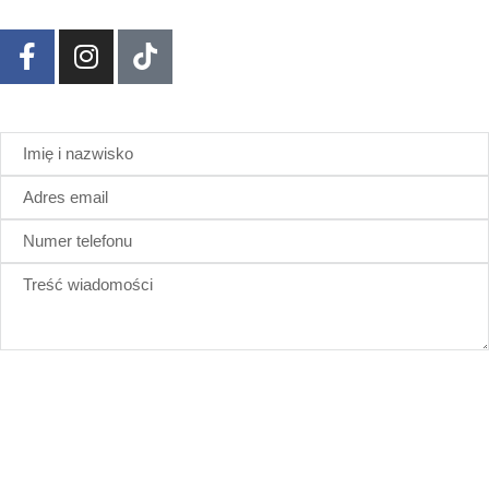
ZAREZERWUJ
WYŚLIJ
Administratorem danych osobowych jest Olga Dębowska
prowadząca działalność gospodarczą pod swoim imieniem