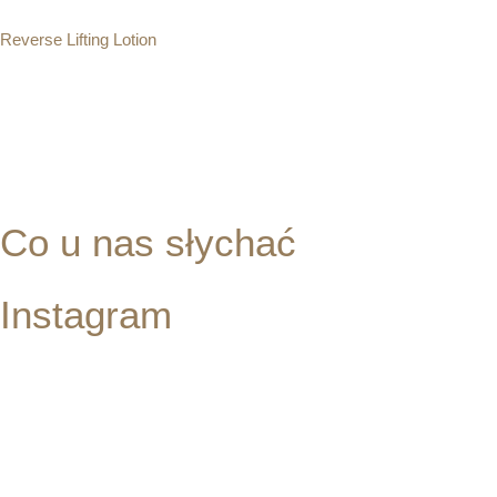
Reverse Lifting Lotion
220.00
zł
Dodaj do koszyka
Co u nas słychać
Instagram
Bądź na bieżąco z tym, co dzieje się w gabinecie kosmetycznym
Beauty Bar we Wrocławiu – zobacz treści, jakie przygotowaliśmy
specjalnie dla Ciebie na Instagramie.