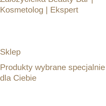
Kosmetolog | Ekspert
SKLEP
KONTAKT
Sklep
Produkty wybrane specjalnie
dla Ciebie
Podaruj swojej skórze luksusową pielęgnację z profesjonalnymi
kosmetykami, starannie wybranymi przez doświadczonego
kosmetologa. W naszym sklepie internetowym oferujemy