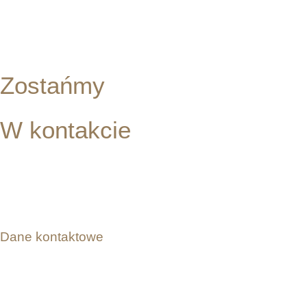
Zostańmy
W kontakcie
Zapraszamy do świata relaksu tylko dla Ciebie.
Już tylko krok dzieli Cię od pięknej skóry!
Dane kontaktowe
ul. T. Kościuszki 120/125, 50-439 Wrocław
kontakt@beautybardebowska.pl
+48 669 534 838