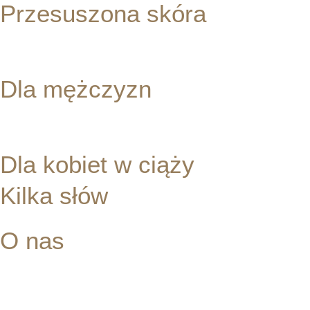
Przesuszona skóra
ZOBACZ ZABIEGI
Dla mężczyzn
ZOBACZ ZABIEGI
Dla kobiet w ciąży
Kilka słów
O nas
Beauty Bar to miejsce stworzone w sercu Wrocławia, gdzie
profesjonalnie i z dbałością o każdy szczegół zadbamy o Twoją