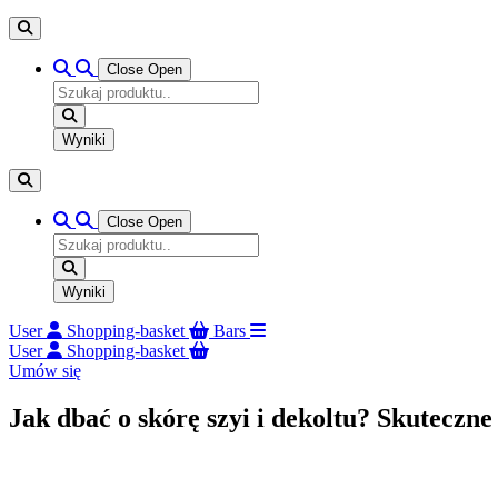
Close
Open
Search
...
Wyniki
Close
Open
Search
...
Wyniki
User
Shopping-basket
Bars
User
Shopping-basket
Umów się
Jak dbać o skórę szyi i dekoltu? Skutecz