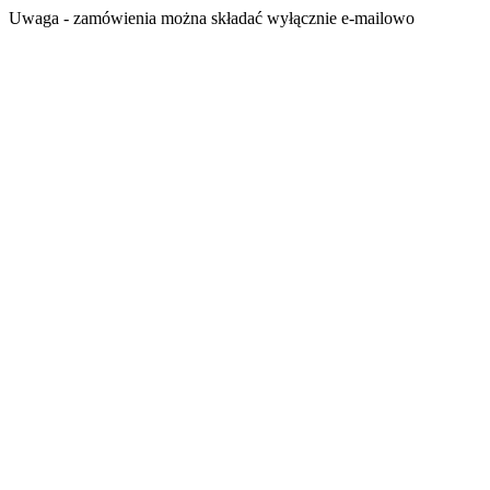
Przejdź
Uwaga - zamówienia można składać wyłącznie e-mailowo
do
treści