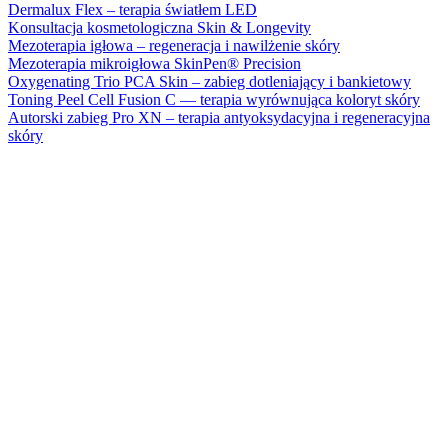
Dermalux Flex – terapia światłem LED
Konsultacja kosmetologiczna Skin & Longevity
Mezoterapia igłowa – regeneracja i nawilżenie skóry
Mezoterapia mikroigłowa SkinPen® Precision
Oxygenating Trio PCA Skin – zabieg dotleniający i bankietowy
Toning Peel Cell Fusion C — terapia wyrównująca koloryt skóry
Autorski zabieg Pro XN – terapia antyoksydacyjna i regeneracyjna
skóry