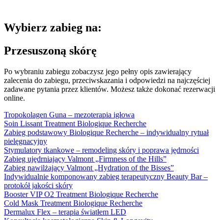
Wybierz zabieg na:
Przesuszoną skórę
Po wybraniu zabiegu zobaczysz jego pełny opis zawierający
zalecenia do zabiegu, przeciwskazania i odpowiedzi na najczęściej
zadawane pytania przez klientów. Możesz także dokonać rezerwacji
online.
Tropokolagen Guna – mezoterapia igłowa
Soin Lissant Treatment Biologique Recherche
Zabieg podstawowy Biologique Recherche – indywidualny rytuał
pielęgnacyjny
Stymulatory tkankowe – remodeling skóry i poprawa jędrności
Zabieg ujędrniający Valmont „Firmness of the Hills”
Zabieg nawilżający Valmont „Hydration of the Bisses”
Indywidualnie komponowany zabieg terapeutyczny Beauty Bar –
protokół jakości skóry
Booster VIP O2 Treatment Biologique Recherche
Cold Mask Treatment Biologique Recherche
Dermalux Flex – terapia światłem LED