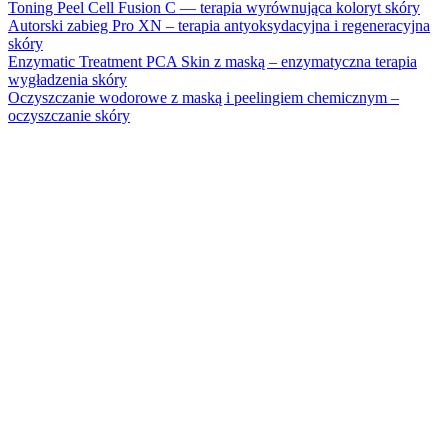
Toning Peel Cell Fusion C — terapia wyrównująca koloryt skóry
Autorski zabieg Pro XN – terapia antyoksydacyjna i regeneracyjna
skóry
Enzymatic Treatment PCA Skin z maską – enzymatyczna terapia
wygładzenia skóry
Oczyszczanie wodorowe z maską i peelingiem chemicznym –
oczyszczanie skóry