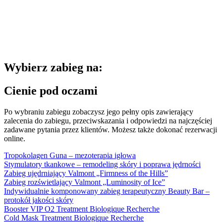
Wybierz zabieg na:
Cienie pod oczami
Po wybraniu zabiegu zobaczysz jego pełny opis zawierający
zalecenia do zabiegu, przeciwskazania i odpowiedzi na najczęściej
zadawane pytania przez klientów. Możesz także dokonać rezerwacji
online.
Tropokolagen Guna – mezoterapia igłowa
Stymulatory tkankowe – remodeling skóry i poprawa jędrności
Zabieg ujędrniający Valmont „Firmness of the Hills”
Zabieg rozświetlający Valmont „Luminosity of Ice”
Indywidualnie komponowany zabieg terapeutyczny Beauty Bar –
protokół jakości skóry
Booster VIP O2 Treatment Biologique Recherche
Cold Mask Treatment Biologique Recherche