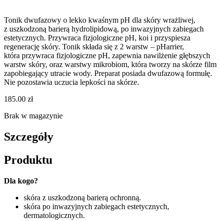
Tonik dwufazowy o lekko kwaśnym pH dla skóry wrażliwej,
z uszkodzoną barierą hydrolipidową, po inwazyjnych zabiegach
estetycznych. Przywraca fizjologiczne pH, koi i przyspiesza
regenerację skóry. Tonik składa się z 2 warstw – pHarrier,
która przywraca fizjologiczne pH, zapewnia nawilżenie głębszych
warstw skóry, oraz warstwy mikrobiom, która tworzy na skórze film
zapobiegający utracie wody. Preparat posiada dwufazową formułę.
Nie pozostawia uczucia lepkości na skórze.
185.00
zł
Brak w magazynie
Szczegóły
Produktu
Dla kogo?
skóra z uszkodzoną barierą ochronną.
skóra po inwazyjnych zabiegach estetycznych,
dermatologicznych.