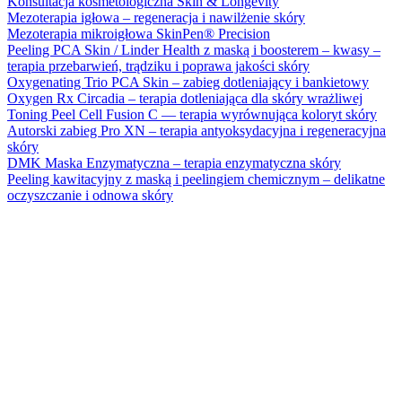
Konsultacja kosmetologiczna Skin & Longevity
Mezoterapia igłowa – regeneracja i nawilżenie skóry
Mezoterapia mikroigłowa SkinPen® Precision
Peeling PCA Skin / Linder Health z maską i boosterem – kwasy –
terapia przebarwień, trądziku i poprawa jakości skóry
Oxygenating Trio PCA Skin – zabieg dotleniający i bankietowy
Oxygen Rx Circadia – terapia dotleniająca dla skóry wrażliwej
Toning Peel Cell Fusion C — terapia wyrównująca koloryt skóry
Autorski zabieg Pro XN – terapia antyoksydacyjna i regeneracyjna
skóry
DMK Maska Enzymatyczna – terapia enzymatyczna skóry
Peeling kawitacyjny z maską i peelingiem chemicznym – delikatne
oczyszczanie i odnowa skóry