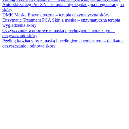
Autorski zabieg Pro XN – terapia antyoksydacyjna i regeneracyjna
skóry
DMK Maska Enzymatyczna – terapia enzymatyczna skóry
Enzymatic Treatment PCA Skin z maską – enzymatyczna terapia
wygładzenia skóry
Oczyszczanie wodorowe z maską i peelingiem chemicznym –
oczyszczanie skóry
Peeling kawitacyjny z maską i peelingiem chemicznym – delikatne
oczyszczanie i odnowa skóry