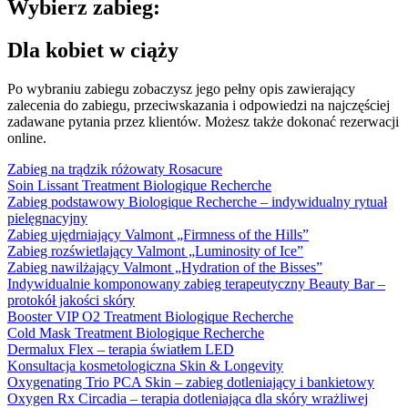
Wybierz zabieg:
Dla kobiet w ciąży
Po wybraniu zabiegu zobaczysz jego pełny opis zawierający
zalecenia do zabiegu, przeciwskazania i odpowiedzi na najczęściej
zadawane pytania przez klientów. Możesz także dokonać rezerwacji
online.
Zabieg na trądzik różowaty Rosacure
Soin Lissant Treatment Biologique Recherche
Zabieg podstawowy Biologique Recherche – indywidualny rytuał
pielęgnacyjny
Zabieg ujędrniający Valmont „Firmness of the Hills”
Zabieg rozświetlający Valmont „Luminosity of Ice”
Zabieg nawilżający Valmont „Hydration of the Bisses”
Indywidualnie komponowany zabieg terapeutyczny Beauty Bar –
protokół jakości skóry
Booster VIP O2 Treatment Biologique Recherche
Cold Mask Treatment Biologique Recherche
Dermalux Flex – terapia światłem LED
Konsultacja kosmetologiczna Skin & Longevity
Oxygenating Trio PCA Skin – zabieg dotleniający i bankietowy
Oxygen Rx Circadia – terapia dotleniająca dla skóry wrażliwej