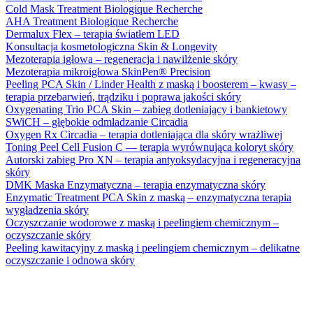
Cold Mask Treatment Biologique Recherche
AHA Treatment Biologique Recherche
Dermalux Flex – terapia światłem LED
Konsultacja kosmetologiczna Skin & Longevity
Mezoterapia igłowa – regeneracja i nawilżenie skóry
Mezoterapia mikroigłowa SkinPen® Precision
Peeling PCA Skin / Linder Health z maską i boosterem – kwasy –
terapia przebarwień, trądziku i poprawa jakości skóry
Oxygenating Trio PCA Skin – zabieg dotleniający i bankietowy
SWiCH – głębokie odmładzanie Circadia
Oxygen Rx Circadia – terapia dotleniająca dla skóry wrażliwej
Toning Peel Cell Fusion C — terapia wyrównująca koloryt skóry
Autorski zabieg Pro XN – terapia antyoksydacyjna i regeneracyjna
skóry
DMK Maska Enzymatyczna – terapia enzymatyczna skóry
Enzymatic Treatment PCA Skin z maską – enzymatyczna terapia
wygładzenia skóry
Oczyszczanie wodorowe z maską i peelingiem chemicznym –
oczyszczanie skóry
Peeling kawitacyjny z maską i peelingiem chemicznym – delikatne
oczyszczanie i odnowa skóry