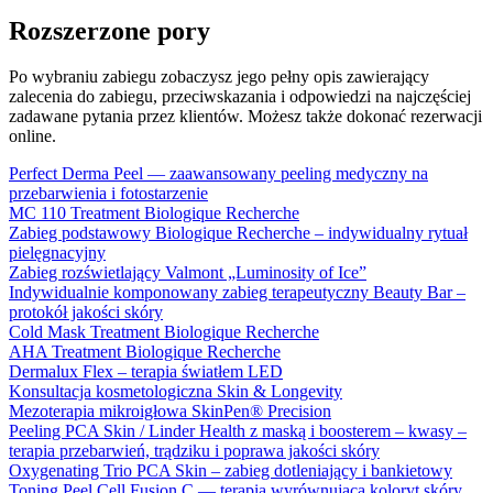
Rozszerzone pory
Po wybraniu zabiegu zobaczysz jego pełny opis zawierający
zalecenia do zabiegu, przeciwskazania i odpowiedzi na najczęściej
zadawane pytania przez klientów. Możesz także dokonać rezerwacji
online.
Perfect Derma Peel — zaawansowany peeling medyczny na
przebarwienia i fotostarzenie
MC 110 Treatment Biologique Recherche
Zabieg podstawowy Biologique Recherche – indywidualny rytuał
pielęgnacyjny
Zabieg rozświetlający Valmont „Luminosity of Ice”
Indywidualnie komponowany zabieg terapeutyczny Beauty Bar –
protokół jakości skóry
Cold Mask Treatment Biologique Recherche
AHA Treatment Biologique Recherche
Dermalux Flex – terapia światłem LED
Konsultacja kosmetologiczna Skin & Longevity
Mezoterapia mikroigłowa SkinPen® Precision
Peeling PCA Skin / Linder Health z maską i boosterem – kwasy –
terapia przebarwień, trądziku i poprawa jakości skóry
Oxygenating Trio PCA Skin – zabieg dotleniający i bankietowy
Toning Peel Cell Fusion C — terapia wyrównująca koloryt skóry