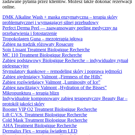
zadawane pytania przez klientów. Możesz także dokonać rezerwacji
online.
DMK Alkaline Wash + maska enzymatyczna – terapia skóry
problematycznej i wymagającej silnej przebudowy
Perfect Derma Peel — zaawansowany peeling medyczny na
przebarwienia i fotostarzenie
Tropokolagen Guna – mezoterapia igłowa
Zabieg na trądzik różowaty Rosacure
Soin Lissant Treatment Biologique Recherche
MC 110 Treatment Biologique Recherche
Zabieg podstawowy Biologique Recherche – indywidualny rytuał
pielęgnacyjny
Stymulatory tkankowe – remodeling skóry i poprawa jędrności
Zabieg ujędrniający Valmont „Firmness of the Hills”
Zabieg rozświetlający Valmont „Luminosity of Ice”
Zabieg nawilżający Valmont „Hydration of the Bisses”
Mikropunktura – terapia blizn
Indywidualnie komponowany zabieg terapeutyczny Beauty Bar –
protokół jakości skóry
Booster VIP O2 Treatment Biologique Recherche
Lift C.V.S. Treatment Biologique Recherche
Cold Mask Treatment Biologique Recherche
AHA Treatment Biologique Recherche
Dermalux Flex – terapia światłem LED