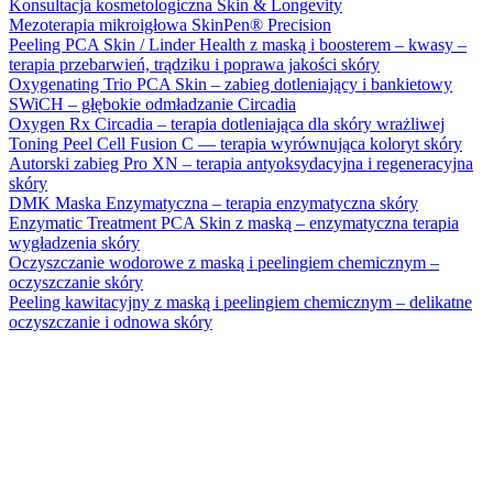
Konsultacja kosmetologiczna Skin & Longevity
Mezoterapia mikroigłowa SkinPen® Precision
Peeling PCA Skin / Linder Health z maską i boosterem – kwasy –
terapia przebarwień, trądziku i poprawa jakości skóry
Oxygenating Trio PCA Skin – zabieg dotleniający i bankietowy
SWiCH – głębokie odmładzanie Circadia
Oxygen Rx Circadia – terapia dotleniająca dla skóry wrażliwej
Toning Peel Cell Fusion C — terapia wyrównująca koloryt skóry
Autorski zabieg Pro XN – terapia antyoksydacyjna i regeneracyjna
skóry
DMK Maska Enzymatyczna – terapia enzymatyczna skóry
Enzymatic Treatment PCA Skin z maską – enzymatyczna terapia
wygładzenia skóry
Oczyszczanie wodorowe z maską i peelingiem chemicznym –
oczyszczanie skóry
Peeling kawitacyjny z maską i peelingiem chemicznym – delikatne
oczyszczanie i odnowa skóry