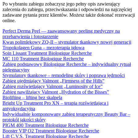
Po wybraniu zabiegu zobaczysz jego pełny opis zawierający
zalecenia do zabiegu, przeciwskazania i odpowiedzi na najczęściej
zadawane pytania przez klientów. Możesz także dokonać rezerwacji
online.
Perfect Derma Peel — zaawansowany peeling medyczny na
przebarwienia i fotostarzenie
Kwas polimlekowy ZQ-II – stymulator tkankowy nowej generacji
Tropokolagen Guna – mezoterapia igłowa
Soin Lissant Treatment Biologique Recherche
MC 110 Treatment Biologique Recherche
Zabieg podstawowy Biologique Recherche – indywidualny rytuał
pielęgnacyjny
Stymulatory tkankowe – remodeling skóry i poprawa jędrności
Zabieg ujędrniający Valmont „Firmness of the Hills”
Zabieg rozświetlający Valmont „Luminosity of Ice”
Zabieg nawilżający Valmont „Hydration of the Bisses”
Biolifting – lifting bez skalpela
Bright Up Treatment Pro XN – terapia rozświetlająca i
antyoksydacyjna
Indywidualnie komponowany zabieg terapeutyczny Beauty Bar –
protokół jakości skóry
PIGM 400 Treatment Biologique Recherche
Booster VIP O2 Treatment Biologique Recherche
Lift C.V.S. Treatment Biologique Recherche