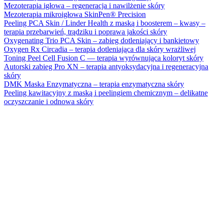
Mezoterapia igłowa – regeneracja i nawilżenie skóry
Mezoterapia mikroigłowa SkinPen® Precision
Peeling PCA Skin / Linder Health z maską i boosterem – kwasy –
terapia przebarwień, trądziku i poprawa jakości skóry
Oxygenating Trio PCA Skin – zabieg dotleniający i bankietowy
Oxygen Rx Circadia – terapia dotleniająca dla skóry wrażliwej
Toning Peel Cell Fusion C — terapia wyrównująca koloryt skóry
Autorski zabieg Pro XN – terapia antyoksydacyjna i regeneracyjna
skóry
DMK Maska Enzymatyczna – terapia enzymatyczna skóry
Peeling kawitacyjny z maską i peelingiem chemicznym – delikatne
oczyszczanie i odnowa skóry