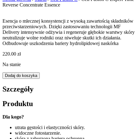
Reverse Concentrate Essence
Esencja o mlecznej konsystencji z wysoką zawartością składników
przeciwstarzeniowych. Dzięki zastosowaniu technologii MF
Delivery intensywnie odżywia i regeneruje głębokie warstwy skóry
neutralizuje wolne rodniki oraz niweluje skutki ich działania.
Odbudowuje uszkodzenia bariery hydrolipidowej naskórka
220.00
zł
Na stanie
ilość
Dodaj do koszyka
Cell
Fusion
Szczegóły
C
Expert
Produktu
Time
Reverse
Concentrate
Dla kogo?
Essence
utrata gęstości i elastyczności skóry.
widoczne fotostarzenie.
skóra z zaburzoną barierą ochronną.