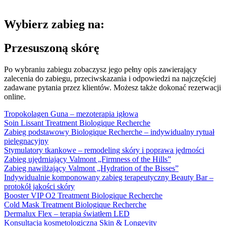
Wybierz zabieg na:
Przesuszoną skórę
Po wybraniu zabiegu zobaczysz jego pełny opis zawierający
zalecenia do zabiegu, przeciwskazania i odpowiedzi na najczęściej
zadawane pytania przez klientów. Możesz także dokonać rezerwacji
online.
Tropokolagen Guna – mezoterapia igłowa
Soin Lissant Treatment Biologique Recherche
Zabieg podstawowy Biologique Recherche – indywidualny rytuał
pielęgnacyjny
Stymulatory tkankowe – remodeling skóry i poprawa jędrności
Zabieg ujędrniający Valmont „Firmness of the Hills”
Zabieg nawilżający Valmont „Hydration of the Bisses”
Indywidualnie komponowany zabieg terapeutyczny Beauty Bar –
protokół jakości skóry
Booster VIP O2 Treatment Biologique Recherche
Cold Mask Treatment Biologique Recherche
Dermalux Flex – terapia światłem LED
Konsultacja kosmetologiczna Skin & Longevity