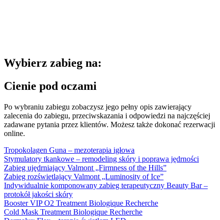
Wybierz zabieg na:
Cienie pod oczami
Po wybraniu zabiegu zobaczysz jego pełny opis zawierający
zalecenia do zabiegu, przeciwskazania i odpowiedzi na najczęściej
zadawane pytania przez klientów. Możesz także dokonać rezerwacji
online.
Tropokolagen Guna – mezoterapia igłowa
Stymulatory tkankowe – remodeling skóry i poprawa jędrności
Zabieg ujędrniający Valmont „Firmness of the Hills”
Zabieg rozświetlający Valmont „Luminosity of Ice”
Indywidualnie komponowany zabieg terapeutyczny Beauty Bar –
protokół jakości skóry
Booster VIP O2 Treatment Biologique Recherche
Cold Mask Treatment Biologique Recherche