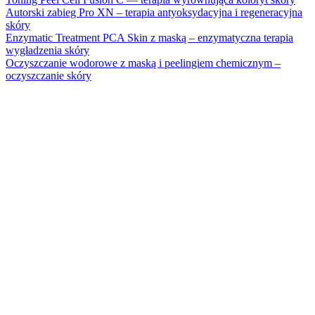
Autorski zabieg Pro XN – terapia antyoksydacyjna i regeneracyjna
skóry
Enzymatic Treatment PCA Skin z maską – enzymatyczna terapia
wygładzenia skóry
Oczyszczanie wodorowe z maską i peelingiem chemicznym –
oczyszczanie skóry