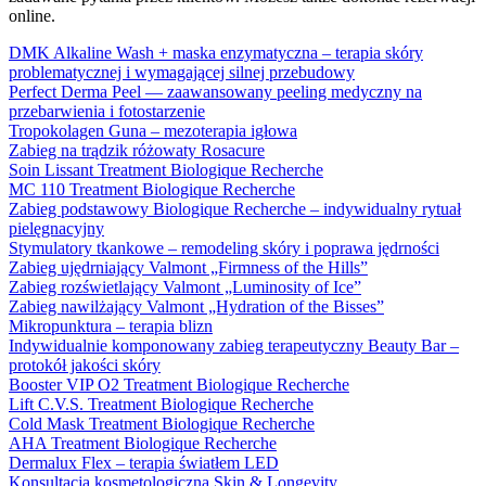
online.
DMK Alkaline Wash + maska enzymatyczna – terapia skóry
problematycznej i wymagającej silnej przebudowy
Perfect Derma Peel — zaawansowany peeling medyczny na
przebarwienia i fotostarzenie
Tropokolagen Guna – mezoterapia igłowa
Zabieg na trądzik różowaty Rosacure
Soin Lissant Treatment Biologique Recherche
MC 110 Treatment Biologique Recherche
Zabieg podstawowy Biologique Recherche – indywidualny rytuał
pielęgnacyjny
Stymulatory tkankowe – remodeling skóry i poprawa jędrności
Zabieg ujędrniający Valmont „Firmness of the Hills”
Zabieg rozświetlający Valmont „Luminosity of Ice”
Zabieg nawilżający Valmont „Hydration of the Bisses”
Mikropunktura – terapia blizn
Indywidualnie komponowany zabieg terapeutyczny Beauty Bar –
protokół jakości skóry
Booster VIP O2 Treatment Biologique Recherche
Lift C.V.S. Treatment Biologique Recherche
Cold Mask Treatment Biologique Recherche
AHA Treatment Biologique Recherche
Dermalux Flex – terapia światłem LED
Konsultacja kosmetologiczna Skin & Longevity