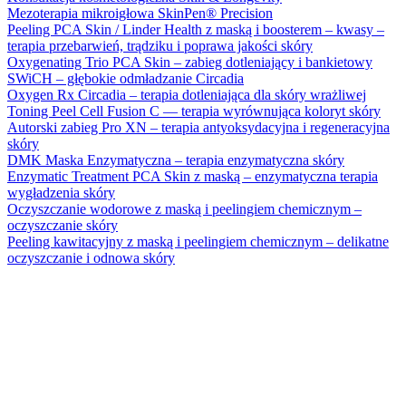
Mezoterapia mikroigłowa SkinPen® Precision
Peeling PCA Skin / Linder Health z maską i boosterem – kwasy –
terapia przebarwień, trądziku i poprawa jakości skóry
Oxygenating Trio PCA Skin – zabieg dotleniający i bankietowy
SWiCH – głębokie odmładzanie Circadia
Oxygen Rx Circadia – terapia dotleniająca dla skóry wrażliwej
Toning Peel Cell Fusion C — terapia wyrównująca koloryt skóry
Autorski zabieg Pro XN – terapia antyoksydacyjna i regeneracyjna
skóry
DMK Maska Enzymatyczna – terapia enzymatyczna skóry
Enzymatic Treatment PCA Skin z maską – enzymatyczna terapia
wygładzenia skóry
Oczyszczanie wodorowe z maską i peelingiem chemicznym –
oczyszczanie skóry
Peeling kawitacyjny z maską i peelingiem chemicznym – delikatne
oczyszczanie i odnowa skóry