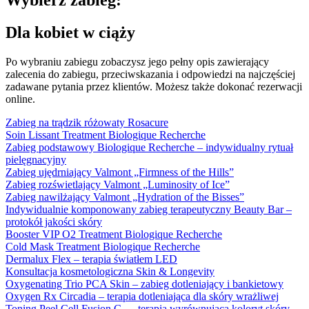
Wybierz zabieg:
Dla kobiet w ciąży
Po wybraniu zabiegu zobaczysz jego pełny opis zawierający
zalecenia do zabiegu, przeciwskazania i odpowiedzi na najczęściej
zadawane pytania przez klientów. Możesz także dokonać rezerwacji
online.
Zabieg na trądzik różowaty Rosacure
Soin Lissant Treatment Biologique Recherche
Zabieg podstawowy Biologique Recherche – indywidualny rytuał
pielęgnacyjny
Zabieg ujędrniający Valmont „Firmness of the Hills”
Zabieg rozświetlający Valmont „Luminosity of Ice”
Zabieg nawilżający Valmont „Hydration of the Bisses”
Indywidualnie komponowany zabieg terapeutyczny Beauty Bar –
protokół jakości skóry
Booster VIP O2 Treatment Biologique Recherche
Cold Mask Treatment Biologique Recherche
Dermalux Flex – terapia światłem LED
Konsultacja kosmetologiczna Skin & Longevity
Oxygenating Trio PCA Skin – zabieg dotleniający i bankietowy
Oxygen Rx Circadia – terapia dotleniająca dla skóry wrażliwej
Toning Peel Cell Fusion C — terapia wyrównująca koloryt skóry