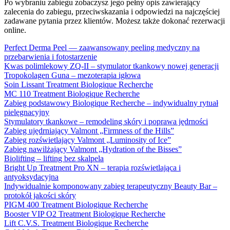
Po wybraniu zabiegu zobaczysz jego pełny opis zawierający
zalecenia do zabiegu, przeciwskazania i odpowiedzi na najczęściej
zadawane pytania przez klientów. Możesz także dokonać rezerwacji
online.
Perfect Derma Peel — zaawansowany peeling medyczny na
przebarwienia i fotostarzenie
Kwas polimlekowy ZQ-II – stymulator tkankowy nowej generacji
Tropokolagen Guna – mezoterapia igłowa
Soin Lissant Treatment Biologique Recherche
MC 110 Treatment Biologique Recherche
Zabieg podstawowy Biologique Recherche – indywidualny rytuał
pielęgnacyjny
Stymulatory tkankowe – remodeling skóry i poprawa jędrności
Zabieg ujędrniający Valmont „Firmness of the Hills”
Zabieg rozświetlający Valmont „Luminosity of Ice”
Zabieg nawilżający Valmont „Hydration of the Bisses”
Biolifting – lifting bez skalpela
Bright Up Treatment Pro XN – terapia rozświetlająca i
antyoksydacyjna
Indywidualnie komponowany zabieg terapeutyczny Beauty Bar –
protokół jakości skóry
PIGM 400 Treatment Biologique Recherche
Booster VIP O2 Treatment Biologique Recherche
Lift C.V.S. Treatment Biologique Recherche