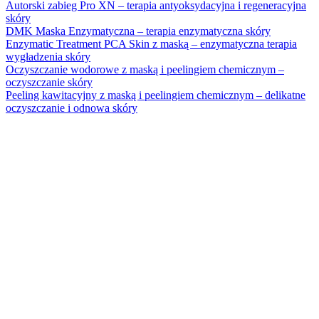
Autorski zabieg Pro XN – terapia antyoksydacyjna i regeneracyjna
skóry
DMK Maska Enzymatyczna – terapia enzymatyczna skóry
Enzymatic Treatment PCA Skin z maską – enzymatyczna terapia
wygładzenia skóry
Oczyszczanie wodorowe z maską i peelingiem chemicznym –
oczyszczanie skóry
Peeling kawitacyjny z maską i peelingiem chemicznym – delikatne
oczyszczanie i odnowa skóry