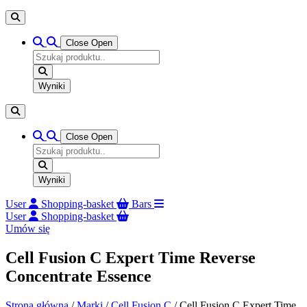
Close
Open
Search
...
Wyniki
Close
Open
Search
...
Wyniki
User
Shopping-basket
Bars
User
Shopping-basket
Umów się
Cell Fusion C Expert Time Reverse
Concentrate Essence
Strona główna
/
Marki
/
Cell Fusion C
/ Cell Fusion C Expert Time