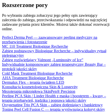
Rozszerzone pory
Po wybraniu zabiegu zobaczysz jego pełny opis zawierający
zalecenia do zabiegu, przeciwskazania i odpowiedzi na najczęściej
zadawane pytania przez klientów. Możesz także dokonać rezerwacji
online.
Perfect Derma Peel — zaawansowany peeling medyczny na
przebarwienia i fotostarzenie
MC 110 Treatment Biologique Recherche
Zabieg podstawowy Biologique Recherche – indywidualny rytuał
pielęgnacyjny
Zabieg rozświetlający Valmont „Luminosity of Ice”
Indywidualnie komponowany zabieg terapeutyczny Beauty Bar –
protokół jakości skóry
Cold Mask Treatment Biologique Recherche
AHA Treatment Biologique Recherche
Dermalux Flex – terapia światłem LED
Konsultacja kosmetologiczna Skin & Longevity
Mezoterapia mikroigłowa SkinPen® Precision
Peeling PCA Skin / Linder Health z maską i boosterem – kwasy –
terapia przebarwień, trądziku i poprawa jakości skóry
Oxygenating Trio PCA Skin – zabieg dotleniający i bankietowy
Toning Peel Cell Fusion C — terapia wyrównująca koloryt skóry