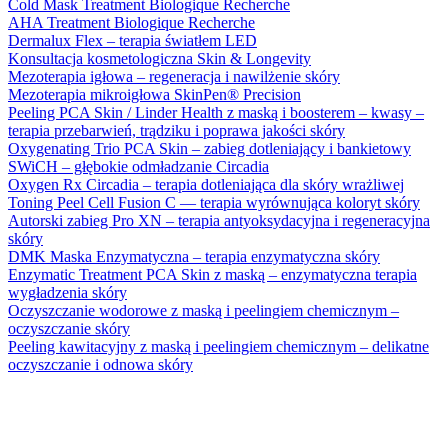
Cold Mask Treatment Biologique Recherche
AHA Treatment Biologique Recherche
Dermalux Flex – terapia światłem LED
Konsultacja kosmetologiczna Skin & Longevity
Mezoterapia igłowa – regeneracja i nawilżenie skóry
Mezoterapia mikroigłowa SkinPen® Precision
Peeling PCA Skin / Linder Health z maską i boosterem – kwasy –
terapia przebarwień, trądziku i poprawa jakości skóry
Oxygenating Trio PCA Skin – zabieg dotleniający i bankietowy
SWiCH – głębokie odmładzanie Circadia
Oxygen Rx Circadia – terapia dotleniająca dla skóry wrażliwej
Toning Peel Cell Fusion C — terapia wyrównująca koloryt skóry
Autorski zabieg Pro XN – terapia antyoksydacyjna i regeneracyjna
skóry
DMK Maska Enzymatyczna – terapia enzymatyczna skóry
Enzymatic Treatment PCA Skin z maską – enzymatyczna terapia
wygładzenia skóry
Oczyszczanie wodorowe z maską i peelingiem chemicznym –
oczyszczanie skóry
Peeling kawitacyjny z maską i peelingiem chemicznym – delikatne
oczyszczanie i odnowa skóry