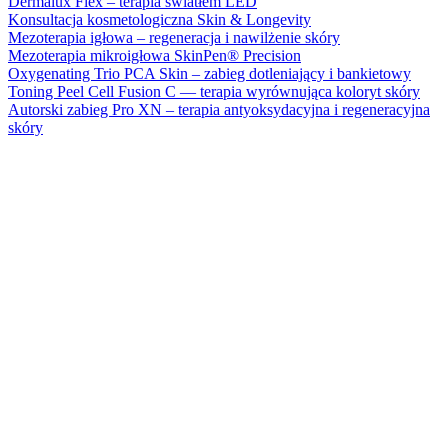
Dermalux Flex – terapia światłem LED
Konsultacja kosmetologiczna Skin & Longevity
Mezoterapia igłowa – regeneracja i nawilżenie skóry
Mezoterapia mikroigłowa SkinPen® Precision
Oxygenating Trio PCA Skin – zabieg dotleniający i bankietowy
Toning Peel Cell Fusion C — terapia wyrównująca koloryt skóry
Autorski zabieg Pro XN – terapia antyoksydacyjna i regeneracyjna
skóry